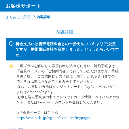
お客様サポート
よくあるご質問
内容詳細
内容詳細
料金支払いは携帯電話料金との一括支払い（キャリア決済）
ですが、携帯電話会社を変更しました。どうしたらいいです
か。
一度プランを解約して再度お申し込みください。解約手続きは
「会員ページ」の「ご契約内容」で行っていただけますが、手続
き終了後、「ご契約内容」の項目に「期間」が表示されますの
で、それ以降に再度お申し込みをしてください。
なお、お支払い方法はクレジットカード、PayPal（ペイパル）、
またはAmazonPayです。
お申し込み手続きの中でクレジットカード情報、ペイパルアカウ
ント、またはAmazonアカウントを登録してください。
※「会員ページ」はこちら
https://mainichi.jp/signup/accounts/mypage/