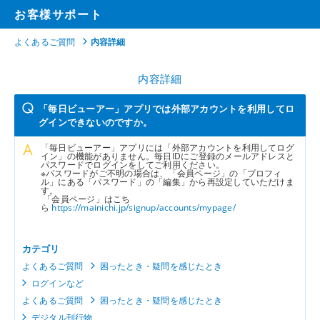
お客様サポート
よくあるご質問
内容詳細
内容詳細
「毎日ビューアー」アプリでは外部アカウントを利用してロ
グインできないのですか。
「毎日ビューアー」アプリには「外部アカウントを利用してログ
イン」の機能がありません。毎日IDにご登録のメールアドレスと
パスワードでログインをしてご利用ください。
※パスワードがご不明の場合は、「会員ページ」の「プロフィ
ル」にある「パスワード」の「編集」から再設定していただけま
す。
「会員ページ」はこち
ら
https://mainichi.jp/signup/accounts/mypage/
カテゴリ
よくあるご質問
困ったとき・疑問を感じたとき
ログインなど
よくあるご質問
困ったとき・疑問を感じたとき
デジタル刊行物